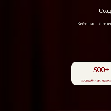
Созд
Кейтеринг Летне
500+
проведённых мероп