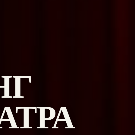
НГ
АТРА